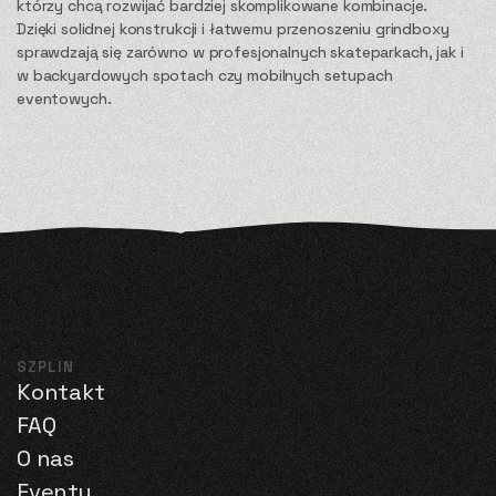
którzy chcą rozwijać bardziej skomplikowane kombinacje.
Dzięki solidnej konstrukcji i łatwemu przenoszeniu grindboxy
sprawdzają się zarówno w profesjonalnych skateparkach, jak i
w backyardowych spotach czy mobilnych setupach
eventowych.
SZPLIN
Kontakt
FAQ
O nas
Eventy