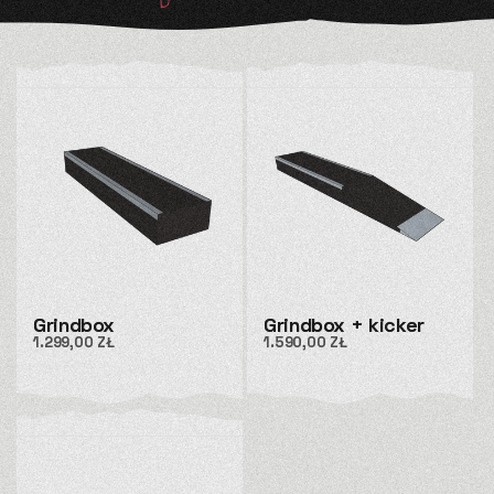
Grindbox
Grindbox + kicker
Cena
1.299,00 ZŁ
Cena
1.590,00 ZŁ
regularna
regularna