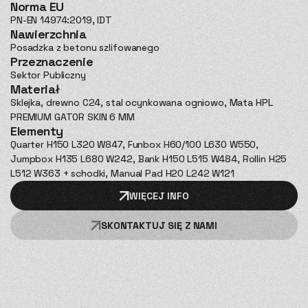
Norma EU
PN-EN 14974:2019, IDT
Nawierzchnia
Posadzka z betonu szlifowanego
Przeznaczenie
Sektor Publiczny
Materiał
Sklejka, drewno C24, stal ocynkowana ogniowo, Mata HPL
PREMIUM GATOR SKIN 6 MM
Elementy
Quarter H150 L320 W847, Funbox H60/100 L630 W550,
Jumpbox H135 L680 W242, Bank H150 L515 W484, Rollin H25
L512 W363 + schodki, Manual Pad H20 L242 W121
WIĘCEJ INFO
SKONTAKTUJ SIĘ Z NAMI