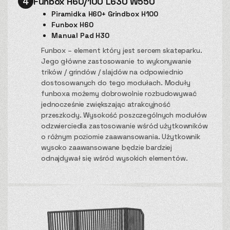
4
Funbox H60/100 L630 W550
Piramidka H60+ Grindbox H100
Funbox H60
Manual Pad H30
Funbox – element który jest sercem skateparku.
Jego główne zastosowanie to wykonywanie
trików / grindów / slajdów na odpowiednio
dostosowanych do tego modułach. Moduły
funboxa możemy dobrowolnie rozbudowywać
jednocześnie zwiększając atrakcyjność
przeszkody. Wysokość poszczególnych modułów
odzwierciedla zastosowanie wśród użytkowników
o różnym poziomie zaawansowania. Użytkownik
wysoko zaawansowane będzie bardziej
odnajdywał się wśród wysokich elementów.