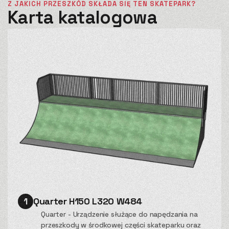
Z JAKICH PRZESZKÓD SKŁADA SIĘ TEN SKATEPARK?
Karta katalogowa
1
Quarter H150 L320 W484
Quarter - Urządzenie służące do napędzania na
przeszkody w środkowej części skateparku oraz