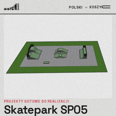
Język
POLSKI
KOSZYK
KOSZYK
PRZEJDŹ
DO
TREŚCI
PROJEKTY GOTOWE DO REALIZACJI
Skatepark SP05